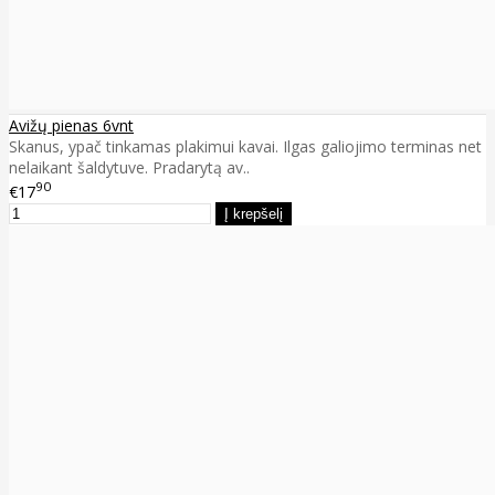
Avižų pienas 6vnt
Skanus, ypač tinkamas plakimui kavai. Ilgas galiojimo terminas net
nelaikant šaldytuve. Pradarytą av..
90
€17