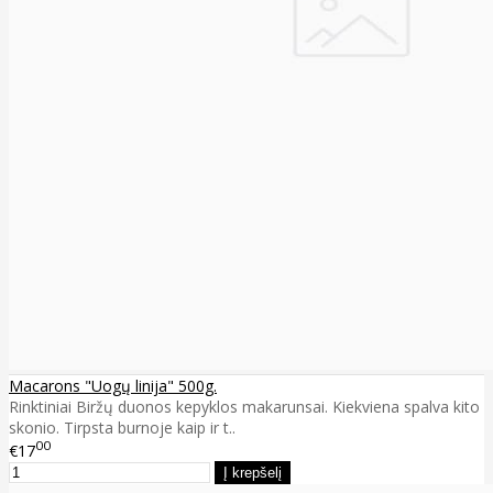
Macarons "Uogų linija" 500g.
Rinktiniai Biržų duonos kepyklos makarunsai. Kiekviena spalva kito
skonio. Tirpsta burnoje kaip ir t..
00
€17