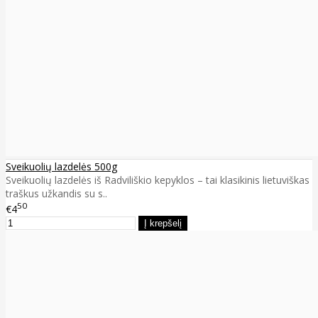
Sveikuolių lazdelės 500g
Sveikuolių lazdelės iš Radviliškio kepyklos – tai klasikinis lietuviškas
traškus užkandis su s..
50
€4