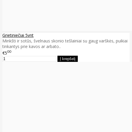
Grietiniečiai 5vnt
Minkšti ir sotūs, švelnaus skonio tešlainiai su gaug varškės, puikiai
tinkantys prie kavos ar arbato..
00
€5