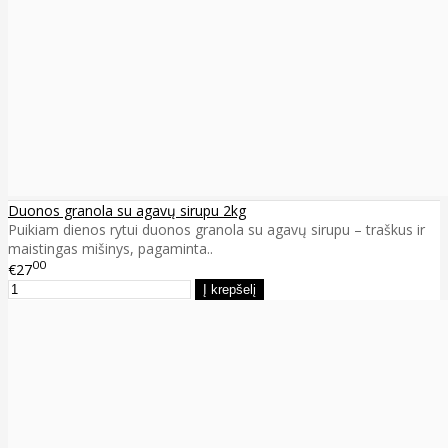
Duonos granola su agavų sirupu 2kg
Puikiam dienos rytui duonos granola su agavų sirupu – traškus ir
maistingas mišinys, pagaminta..
00
€27