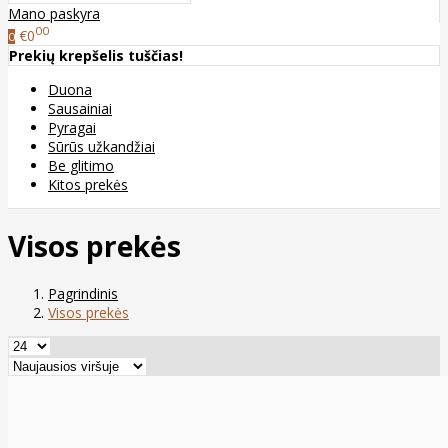
Mano paskyra
00
€0
0
Prekių krepšelis tuščias!
Duona
Sausainiai
Pyragai
Sūrūs užkandžiai
Be glitimo
Kitos prekės
Visos prekės
Pagrindinis
Visos prekės