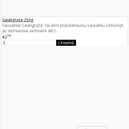
Saulėgrąža 250g
Sausainiai Saulėgrąža- tai vieni populiariausių sausainių Lietuvoje.
Jie dažniausiai vertinami dėl t..
70
€2