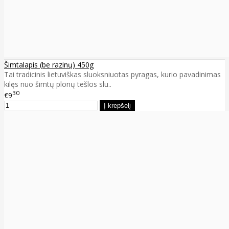
Šimtalapis (be razinų) 450g
Tai tradicinis lietuviškas sluoksniuotas pyragas, kurio pavadinimas
kilęs nuo šimtų plonų tešlos slu..
30
€9