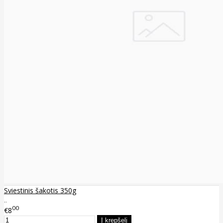
Sviestinis šakotis 350g
..
00
€8