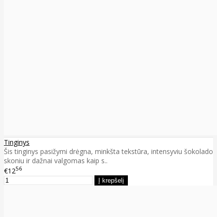
Tinginys
Šis tinginys pasižymi drėgna, minkšta tekstūra, intensyviu šokolado
skoniu ir dažnai valgomas kaip s..
56
€12