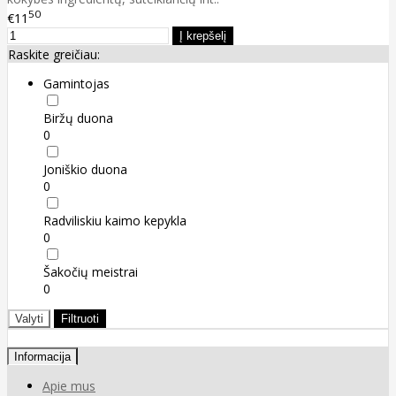
50
€11
Raskite greičiau:
Gamintojas
Biržų duona
0
Joniškio duona
0
Radviliskiu kaimo kepykla
0
Šakočių meistrai
0
Valyti
Filtruoti
Informacija
Apie mus