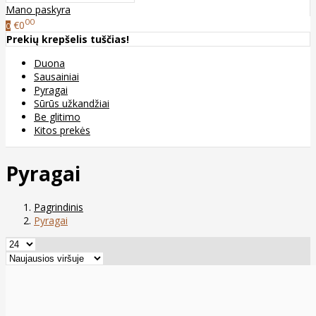
Mano paskyra
00
€0
0
Prekių krepšelis tuščias!
Duona
Sausainiai
Pyragai
Sūrūs užkandžiai
Be glitimo
Kitos prekės
Pyragai
Pagrindinis
Pyragai