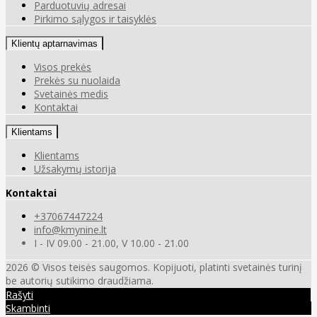
Parduotuvių adresai
Pirkimo sąlygos ir taisyklės
Klientų aptarnavimas
Visos prekės
Prekės su nuolaida
Svetainės medis
Kontaktai
Klientams
Klientams
Užsakymų istorija
Kontaktai
+37067447224
info@kmynine.lt
I - IV 09.00 - 21.00, V 10.00 - 21.00
2026 © Visos teisės saugomos. Kopijuoti, platinti svetainės turinį
be autorių sutikimo draudžiama.
Rašyti
Skambinti