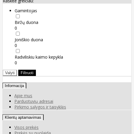
Raskite greičiau:
Gamintojas
Biržų duona
0
Joniškio duona
0
Radviliskiu kaimo kepykla
0
Valyti
Filtruoti
Informacija
Apie mus
Parduotuvių adresai
Pirkimo sąlygos ir taisyklės
Klientų aptarnavimas
Visos prekės
Prekės su nuolaida