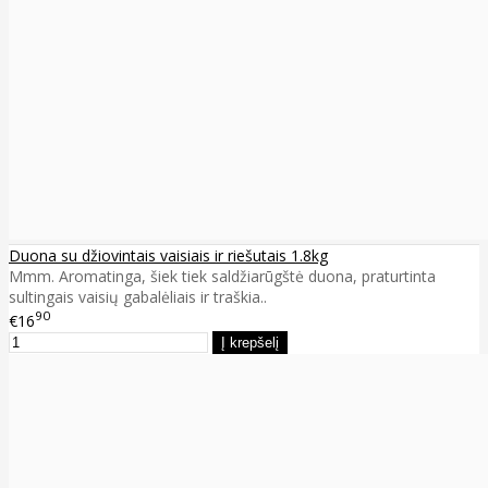
Duona su džiovintais vaisiais ir riešutais 1.8kg
Mmm. Aromatinga, šiek tiek saldžiarūgštė duona, praturtinta
sultingais vaisių gabalėliais ir traškia..
90
€16