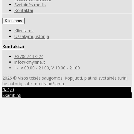
Svetainės medis
Kontaktai
Klientams
Klientams
Užsakymų istorija
Kontaktai
+37067447224
info@kmynine.lt
I - IV 09.00 - 21.00, V 10.00 - 21.00
2026 © Visos teisės saugomos. Kopijuoti, platinti svetainės turinį
be autorių sutikimo draudžiama.
Rašyti
Skambinti