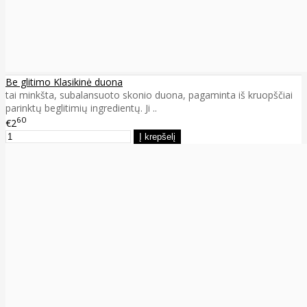
Be glitimo Klasikinė duona
tai minkšta, subalansuoto skonio duona, pagaminta iš kruopščiai
parinktų beglitimių ingredientų. Ji ..
60
€2