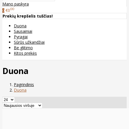
Mano paskyra
00
€0
0
Prekių krepšelis tuščias!
Duona
Sausainiai
Pyragai
Sūrūs užkandžiai
Be glitimo
Kitos prekės
Duona
Pagrindinis
Duona