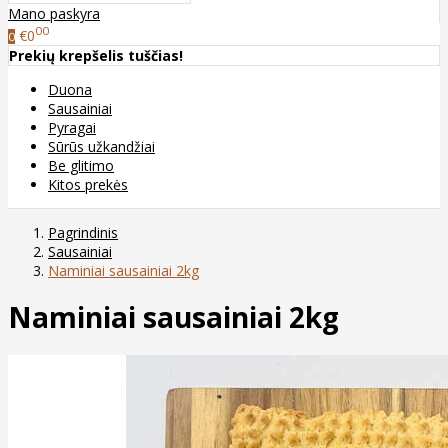
Mano paskyra
00
€0
0
Prekių krepšelis tuščias!
Duona
Sausainiai
Pyragai
Sūrūs užkandžiai
Be glitimo
Kitos prekės
Pagrindinis
Sausainiai
Naminiai sausainiai 2kg
Naminiai sausainiai 2kg