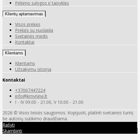
Pirkimo sąlygos ir taisyklės
Klientų aptarnavimas
Visos prekės
Prekės su nuolaida
Svetainės medis
Kontaktai
Klientams
Klientams
Užsakymų istorija
Kontaktai
+37067447224
info@kmynine.lt
I - IV 09.00 - 21.00, V 10.00 - 21.00
2026 © Visos teisės saugomos. Kopijuoti, platinti svetainės turinį
be autorių sutikimo draudžiama.
Rašyti
Skambinti