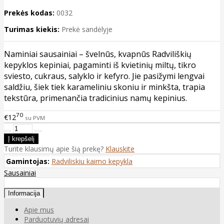
Prekės kodas:
0032
Turimas kiekis:
Prekė sandėlyje
Naminiai sausainiai – švelnūs, kvapnūs Radviliškių
kepyklos kepiniai, pagaminti iš kvietinių miltų, tikro
sviesto, cukraus, salyklo ir kefyro. Jie pasižymi lengvai
saldžiu, šiek tiek karameliniu skoniu ir minkšta, trapia
tekstūra, primenančia tradicinius namų kepinius.
70
€12
su PVM
Turite klausimų apie šią prekę?
Klauskite
Gamintojas:
Radviliskiu kaimo kepykla
Sausainiai
Informacija
Apie mus
Parduotuvių adresai