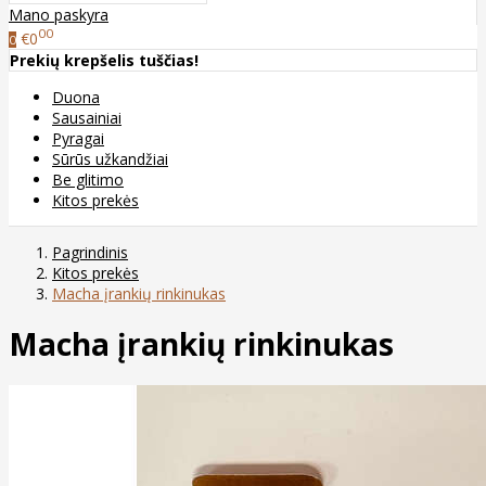
Mano paskyra
00
€0
0
Prekių krepšelis tuščias!
Duona
Sausainiai
Pyragai
Sūrūs užkandžiai
Be glitimo
Kitos prekės
Pagrindinis
Kitos prekės
Macha įrankių rinkinukas
Macha įrankių rinkinukas