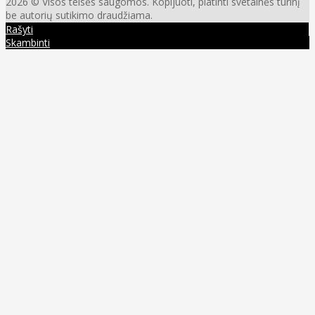
2026 © Visos teisės saugomos. Kopijuoti, platinti svetainės turinį
be autorių sutikimo draudžiama.
Rašyti
Skambinti