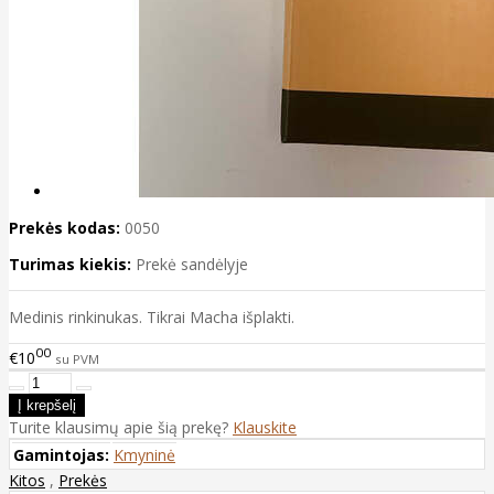
Prekės kodas:
0050
Turimas kiekis:
Prekė sandėlyje
Medinis rinkinukas. Tikrai Macha išplakti.
00
€10
su PVM
Turite klausimų apie šią prekę?
Klauskite
Gamintojas:
Kmyninė
Kitos
,
Prekės