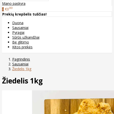
Mano paskyra
00
€0
0
Prekių krepšelis tuščias!
Duona
Sausainiai
Pyragai
Sūrūs užkandžiai
Be glitimo
Kitos prekės
Pagrindinis
Sausainiai
Žiedelis 1kg
Žiedelis 1kg