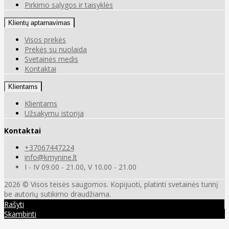
Pirkimo sąlygos ir taisyklės
Klientų aptarnavimas
Visos prekės
Prekės su nuolaida
Svetainės medis
Kontaktai
Klientams
Klientams
Užsakymų istorija
Kontaktai
+37067447224
info@kmynine.lt
I - IV 09.00 - 21.00, V 10.00 - 21.00
2026 © Visos teisės saugomos. Kopijuoti, platinti svetainės turinį
be autorių sutikimo draudžiama.
Rašyti
Skambinti