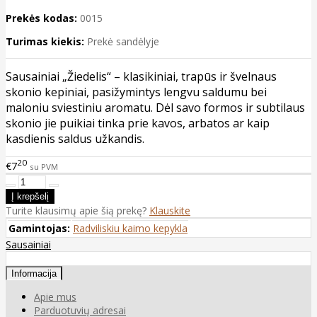
Prekės kodas:
0015
Turimas kiekis:
Prekė sandėlyje
Sausainiai „Žiedelis“ – klasikiniai, trapūs ir švelnaus
skonio kepiniai, pasižymintys lengvu saldumu bei
maloniu sviestiniu aromatu. Dėl savo formos ir subtilaus
skonio jie puikiai tinka prie kavos, arbatos ar kaip
kasdienis saldus užkandis.
20
€7
su PVM
Turite klausimų apie šią prekę?
Klauskite
Gamintojas:
Radviliskiu kaimo kepykla
Sausainiai
Informacija
Apie mus
Parduotuvių adresai