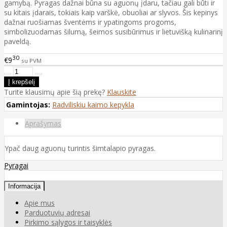
gamybą. Pyragas dažnai būna su aguonų įdaru, tačiau gali būti ir
su kitais įdarais, tokiais kaip varškė, obuoliai ar slyvos. Šis kepinys
dažnai ruošiamas šventėms ir ypatingoms progoms,
simbolizuodamas šilumą, šeimos susibūrimus ir lietuvišką kulinarinį
paveldą.
30
€9
su PVM
Turite klausimų apie šią prekę?
Klauskite
Gamintojas:
Radviliskiu kaimo kepykla
Aprašymas
Ypač daug aguonų turintis šimtalapio pyragas.
Pyragai
Informacija
Apie mus
Parduotuvių adresai
Pirkimo sąlygos ir taisyklės