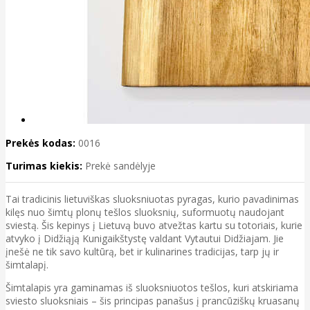
Prekės kodas:
0016
Turimas kiekis:
Prekė sandėlyje
Tai tradicinis lietuviškas sluoksniuotas pyragas, kurio pavadinimas
kilęs nuo šimtų plonų tešlos sluoksnių, suformuotų naudojant
sviestą. Šis kepinys į Lietuvą buvo atvežtas kartu su totoriais, kurie
atvyko į Didžiąją Kunigaikštystę valdant Vytautui Didžiajam. Jie
įnešė ne tik savo kultūrą, bet ir kulinarines tradicijas, tarp jų ir
šimtalapį.
Šimtalapis yra gaminamas iš sluoksniuotos tešlos, kuri atskiriama
sviesto sluoksniais – šis principas panašus į prancūziškų kruasanų