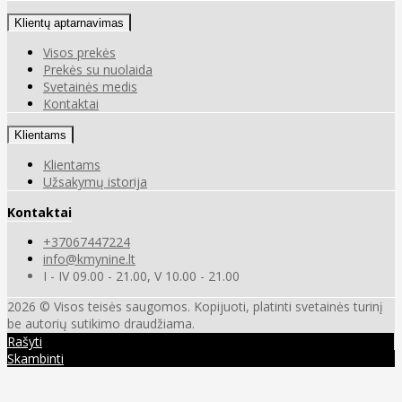
Klientų aptarnavimas
Visos prekės
Prekės su nuolaida
Svetainės medis
Kontaktai
Klientams
Klientams
Užsakymų istorija
Kontaktai
+37067447224
info@kmynine.lt
I - IV 09.00 - 21.00, V 10.00 - 21.00
2026 © Visos teisės saugomos. Kopijuoti, platinti svetainės turinį
be autorių sutikimo draudžiama.
Rašyti
Skambinti