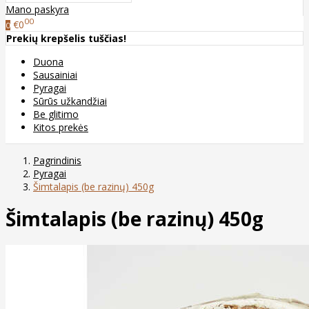
Mano paskyra
00
€0
0
Prekių krepšelis tuščias!
Duona
Sausainiai
Pyragai
Sūrūs užkandžiai
Be glitimo
Kitos prekės
Pagrindinis
Pyragai
Šimtalapis (be razinų) 450g
Šimtalapis (be razinų) 450g