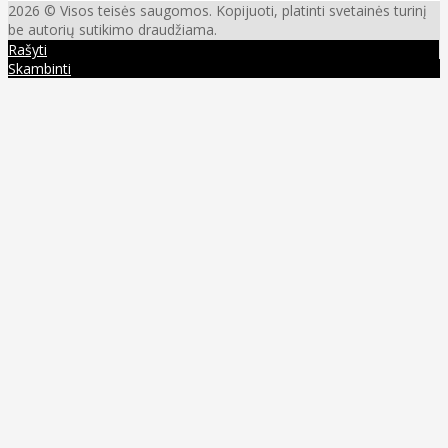
2026 © Visos teisės saugomos. Kopijuoti, platinti svetainės turinį
be autorių sutikimo draudžiama.
Rašyti
Skambinti