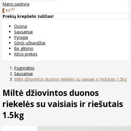
Mano paskyra
00
€0
0
Prekių krepšelis tuščias!
Duona
Sausainiai
Pyragai
Sūrūs užkandžiai
Be glitimo
Kitos prekės
Pagrindinis
Sausainiai
Miltė džiovintos duonos riekelės su vaisiais ir riešutais 1.5kg
Miltė džiovintos duonos
riekelės su vaisiais ir riešutais
1.5kg