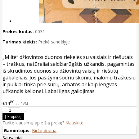
Prekės kodas:
0031
Turimas kiekis:
Prekė sandėlyje
„Miltė“ džiovintos duonos riekelės su vaisiais ir riešutais
– traškus, natūraliai saldžiarūgštis užkandis, pagamintas
iš skrudintos duonos su džiovintų vaisių ir riešutų
gabalėliais. Jos pasižymi sodriu skoniu, maloniu traškesiu
ir puikiai tinka prie sūrių, arbatos ar kaip lengvas
užkandis kelionei. Labai ilgas galiojimas.
80
€14
su PVM
Turite klausimų apie šią prekę?
Klauskite
Gamintojas:
Biržų duona
Sausainiai