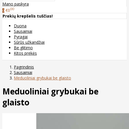
Mano paskyra
00
€0
0
Prekių krepšelis tuščias!
Duona
Sausainiai
Pyragai
Sūrūs užkandžiai
Be glitimo
Kitos prekės
Pagrindinis
Sausainiai
Meduoliniai grybukai be glaisto
Meduoliniai grybukai be
glaisto