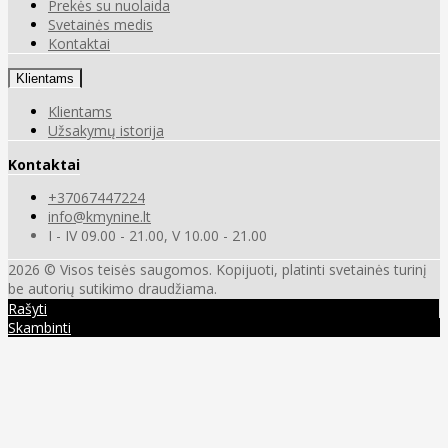
Prekės su nuolaida
Svetainės medis
Kontaktai
Klientams
Klientams
Užsakymų istorija
Kontaktai
+37067447224
info@kmynine.lt
I - IV 09.00 - 21.00, V 10.00 - 21.00
2026 © Visos teisės saugomos. Kopijuoti, platinti svetainės turinį
be autorių sutikimo draudžiama.
Rašyti
Skambinti