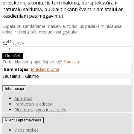
prieskonių skoniu. Jie turi malonią, purią tekstūrą ir
natūralų saldumą, puikiai tinkantį šventiniam stalui ar
kasdieniam pasimėgavimui.
Supakuoti sandariame maišelyje, todėl jus pasieks minkštučiai
kokie ir tūrėtų būti meduoliniai grybukai
60
€2
su PVM
Turite klausimų apie šią prekę?
Klauskite
Gamintojas:
Joniškio duona
Sausainiai
,
Glitimo
Informacija
Apie mus
Parduotuvių adresai
Pirkimo sąlygos ir taisyklės
Klientų aptarnavimas
Visos prekės