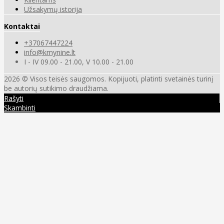
Užsakymų istorija
Kontaktai
+37067447224
info@kmynine.lt
I - IV 09.00 - 21.00, V 10.00 - 21.00
2026 © Visos teisės saugomos. Kopijuoti, platinti svetainės turinį
be autorių sutikimo draudžiama.
Rašyti
Skambinti