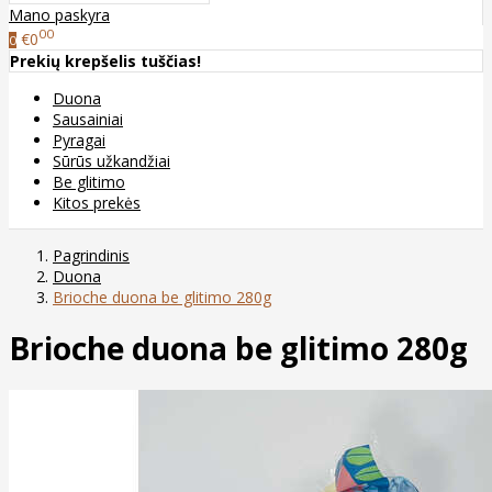
Mano paskyra
00
€0
0
Prekių krepšelis tuščias!
Duona
Sausainiai
Pyragai
Sūrūs užkandžiai
Be glitimo
Kitos prekės
Pagrindinis
Duona
Brioche duona be glitimo 280g
Brioche duona be glitimo 280g