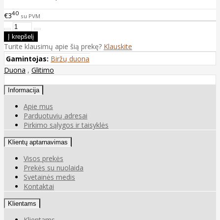
40
€3
su PVM
Turite klausimų apie šią prekę?
Klauskite
Gamintojas:
Biržų duona
Duona
,
Glitimo
Informacija
Apie mus
Parduotuvių adresai
Pirkimo sąlygos ir taisyklės
Klientų aptarnavimas
Visos prekės
Prekės su nuolaida
Svetainės medis
Kontaktai
Klientams
Klientams